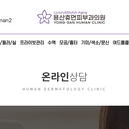
man2
/필러/실
프라이빗관리
수액
모공/흉터
기미/색소/문신
여드름클
온라인
상담
HUMAN DERMATOLOGY CLINIC