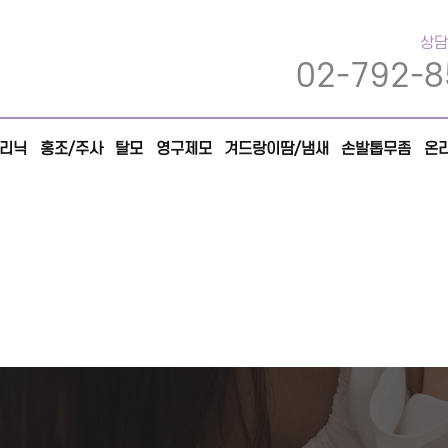
상담
02-792-8
리닉
홍조/주사
탈모
영구제모
겨드랑이땀/냄새
손발톱무좀
온